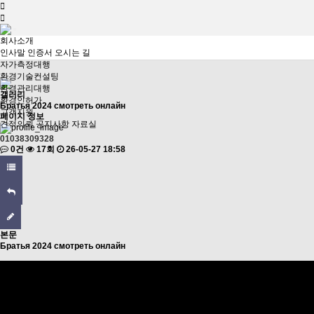
회사소개
인사말
인증서
오시는 길
자가측정대행
환경기술컨설팅
환경관리대행
갤러리
환경인허가
Братья 2024 смотреть онлайн
고객지원
페이지 정보
견적의뢰
공지사항
자료실
01038309328
0건
17회
26-05-27 18:58
본문
Братья 2024 смотреть онлайн