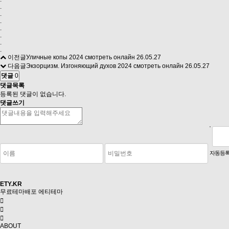
.
.
.
.
.
.
.
이전글
Уличные копы 2024 смотреть онлайн
26.05.27
다음글
Экзорцизм. Изгоняющий духов 2024 смотреть онлайн
26.05.27
댓글
0
댓글목록
등록된 댓글이 없습니다.
댓글쓰기
숫자음성듣기
새로고침
자동등록
ETY.KR
무료테마배포
에티테마
ABOUT