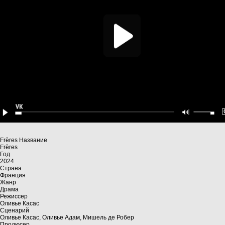
Frères Название
Frères
Год
2024
Страна
Франция
Жанр
Драма
Режиссер
Оливье Касас
Сценарий
Оливье Касас, Оливье Адам, Мишель де Робер
Продюсер