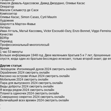
Николя Дюваль-Адассовски, Давид Джордано, Оливье Касас
Оператор
Магали Сильвестр де Саси
Композитор
Оливье Касас, Simon Casas, Cyril Maurin
Художник
Шарлотта Мартен-Фавье
Актеры
Иван Атталь, Матьё Кассовиц, Victor Escoudé-Oury, Enzo Bonnet, Viggo Ferreir
Качество
BDRip
Перевод
Профессиональный многоголосый
Время
1 час 53 минуты
Больше информации 1948 год. Двое маленьких братьев 5 и 7 лет, брошенные 
спустя, когда один из братьев бесследно исчезает, только второй знает, где ег
Другие статьи:
Экзорцизм. Изгоняющий духов 2024 смотреть онлайн
Ограбление 2024 смотреть онлайн
Кассино на острове Искья 2024 смотреть онлайн
Мобильник 2024 смотреть онлайн
Пара для выпускного 2024 смотреть онлайн
Виды доброты 2024 смотреть онлайн
Я всегда рядом 2024 смотреть онлайн
Планета одиночек 2024 смотреть онлайн
Совершенно секретно 2024 смотреть онлайн
Величайший всех времен 2024 смотреть онлайн
.
.
.