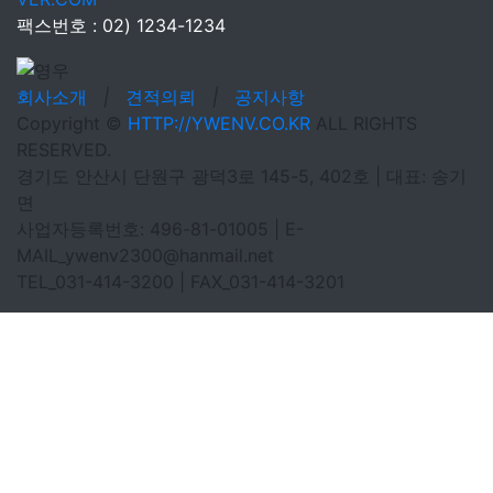
팩스번호 : 02) 1234-1234
회사소개
|
견적의뢰
|
공지사항
Copyright ©
HTTP://YWENV.CO.KR
ALL RIGHTS
RESERVED.
경기도 안산시 단원구 광덕3로 145-5, 402호 | 대표: 송기
면
사업자등록번호: 496-81-01005 | E-
MAIL_ywenv2300@hanmail.net
TEL_031-414-3200 | FAX_031-414-3201