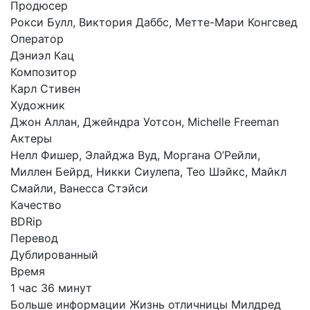
Продюсер
Рокси Булл, Виктория Даббс, Метте-Мари Конгсвед
Оператор
Дэниэл Кац
Композитор
Карл Стивен
Художник
Джон Аллан, Джейндра Уотсон, Michelle Freeman
Актеры
Нелл Фишер, Элайджа Вуд, Моргана О’Рейли,
Миллен Бейрд, Никки Сиулепа, Тео Шэйкс, Майкл
Смайли, Ванесса Стэйси
Качество
BDRip
Перевод
Дублированный
Время
1 час 36 минут
Больше информации Жизнь отличницы Милдред