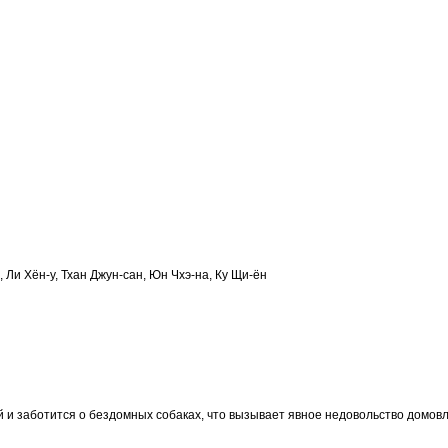
 Ли Хён-у, Тхан Джун-сан, Юн Чхэ-на, Ку Щи-ён
 заботится о бездомных собаках, что вызывает явное недовольство домов