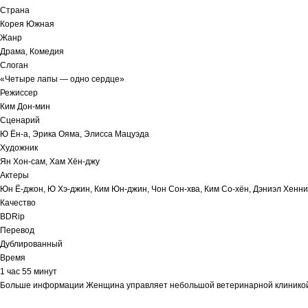
Страна
Корея Южная
Жанр
Драма, Комедия
Слоган
«Четыре лапы — одно сердце»
Режиссер
Ким Дон-мин
Сценарий
Ю Ён-а, Эрика Ояма, Элисса Мацуэда
Художник
Ян Хон-сам, Хам Хён-джу
Актеры
Юн Ё-джон, Ю Хэ-джин, Ким Юн-джин, Чон Сон-хва, Ким Со-хён, Дэниэл Хенни,
Качество
BDRip
Перевод
Дублированный
Время
1 час 55 минут
Больше информации Женщина управляет небольшой ветеринарной клиникой и