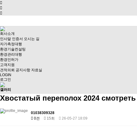
회사소개
인사말
인증서
오시는 길
자가측정대행
환경기술컨설팅
환경관리대행
환경인허가
고객지원
견적의뢰
공지사항
자료실
LOGIN
로그인
갤러리
Хвостатый переполох 2024 смотреть
01038309328
0건
15회
26-05-27 18:09