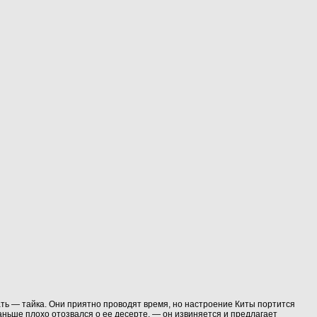
мать — тайка. Они приятно проводят время, но настроение Киты портится
раньше плохо отозвался о ее десерте, — он извиняется и предлагает