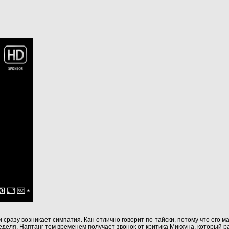
 сразу возникает симпатия. Кан отлично говорит по‑тайски, потому что его 
 неделя. Наптанг тем временем получает звонок от критика Микхуна, который 