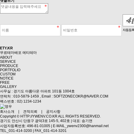
댓글쓰기
숫자음성듣기
새로고침
자동등록
ETY.KR
무료테마배포
에티테마
ABOUT
SERVICE
PRODUCE
PORTFOLIO
CUSTOM
NOTICE
FREE
GALLERY
사무실 : 경기도 아름다운 아파트 101동 1004호
연락처 : 010-5879-1459 ,
Email : SOFTZONECOKR@NAVER.COM
팩스번호 : 02) 1234-1234
회사소개
|
견적의뢰
|
공지사항
Copyright ©
HTTP://YWENV.CO.KR
ALL RIGHTS RESERVED.
경기도 안산시 단원구 광덕3로 145-5, 402호 | 대표: 송기면
사업자등록번호: 496-81-01005 | E-MAIL_ywenv2300@hanmail.net
TEL_031-414-3200 | FAX_031-414-3201