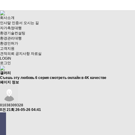
회사소개
인사말
인증서
오시는 길
자가측정대행
환경기술컨설팅
환경관리대행
환경인허가
고객지원
견적의뢰
공지사항
자료실
LOGIN
로그인
갤러리
Съешь эту любовь 6 серия смотреть онлайн в 4K качестве
페이지 정보
01038309328
0건
21회
26-05-26 04:41