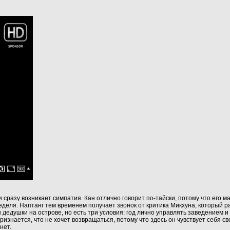
 сразу возникает симпатия. Кан отлично говорит по‑тайски, потому что его 
 неделя. Наптанг тем временем получает звонок от критика Микхуна, который 
н дедушки на острове, но есть три условия: год лично управлять заведением 
изнается, что не хочет возвращаться, потому что здесь он чувствует себя сво
нет.