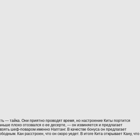
мать — тайка. Они приятно проводят время, но настроение Киты портится
раньше плохо отозвался о ее десерте, — он извиняется и предлагает
и взять шеф‑поваром именно Наптанг. В качестве бонуса он предлагает
бодным. Кан расстроен, что он скоро уедет. В итоге Кита открывает Кану, что