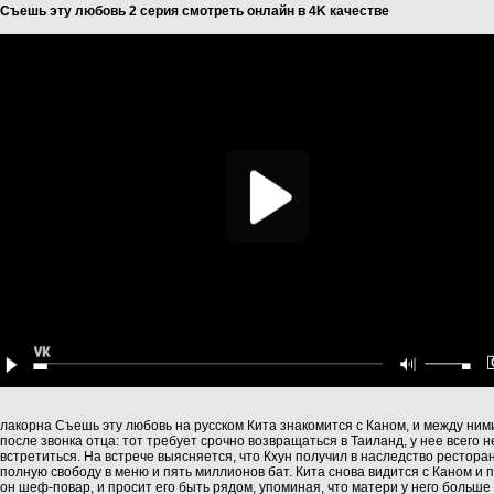
Съешь эту любовь 2 серия смотреть онлайн в 4K качестве
лакорна Съешь эту любовь на русском Кита знакомится с Каном, и между ними
после звонка отца: тот требует срочно возвращаться в Таиланд, у нее всего
встретиться. На встрече выясняется, что Кхун получил в наследство рестора
полную свободу в меню и пять миллионов бат. Кита снова видится с Каном и пр
он шеф‑повар, и просит его быть рядом, упоминая, что матери у него больше 