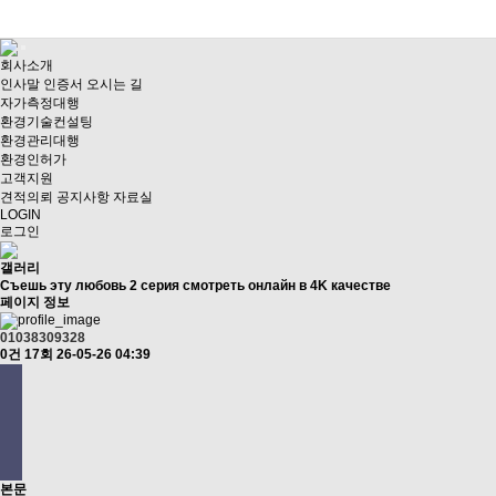
회사소개
인사말
인증서
오시는 길
자가측정대행
환경기술컨설팅
환경관리대행
환경인허가
고객지원
견적의뢰
공지사항
자료실
LOGIN
로그인
갤러리
Съешь эту любовь 2 серия смотреть онлайн в 4K качестве
페이지 정보
01038309328
0건
17회
26-05-26 04:39
본문