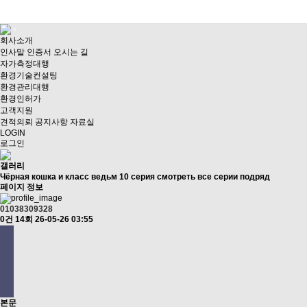
회사소개
인사말
인증서
오시는 길
자가측정대행
환경기술컨설팅
환경관리대행
환경인허가
고객지원
견적의뢰
공지사항
자료실
LOGIN
로그인
갤러리
Чёрная кошка и класс ведьм 10 серия смотреть все серии подряд
페이지 정보
01038309328
0건
14회
26-05-26 03:55
본문