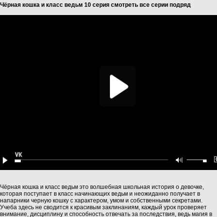
Чёрная кошка и класс ведьм 10 серия смотреть все серии подряд
Чёрная кошка и класс ведьм это волшебная школьная история о девочке,
которая поступает в класс начинающих ведьм и неожиданно получает в
напарники черную кошку с характером, умом и собственными секретами.
Учеба здесь не сводится к красивым заклинаниям, каждый урок проверяет
внимание, дисциплину и способность отвечать за последствия, ведь магия в