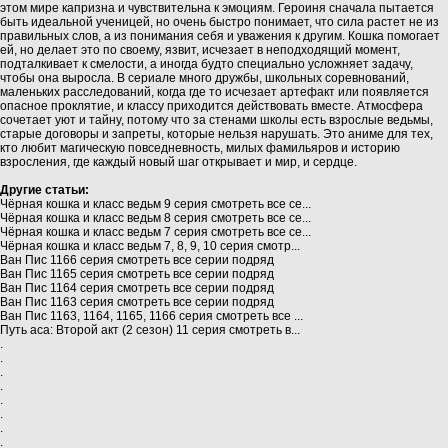
этом мире капризна и чувствительна к эмоциям. Героиня сначала пытается
быть идеальной ученицей, но очень быстро понимает, что сила растет не из
правильных слов, а из понимания себя и уважения к другим. Кошка помогает
ей, но делает это по своему, язвит, исчезает в неподходящий момент,
подталкивает к смелости, а иногда будто специально усложняет задачу,
чтобы она выросла. В сериале много дружбы, школьных соревнований,
маленьких расследований, когда где то исчезает артефакт или появляется
опасное проклятие, и классу приходится действовать вместе. Атмосфера
сочетает уют и тайну, потому что за стенами школы есть взрослые ведьмы,
старые договоры и запреты, которые нельзя нарушать. Это аниме для тех,
кто любит магическую повседневность, милых фамильяров и историю
взросления, где каждый новый шаг открывает и мир, и сердце.
Другие статьи:
Чёрная кошка и класс ведьм 9 серия смотреть все се...
Чёрная кошка и класс ведьм 8 серия смотреть все се...
Чёрная кошка и класс ведьм 7 серия смотреть все се...
Чёрная кошка и класс ведьм 7, 8, 9, 10 серия смотр...
Ван Пис 1166 серия смотреть все серии подряд
Ван Пис 1165 серия смотреть все серии подряд
Ван Пис 1164 серия смотреть все серии подряд
Ван Пис 1163 серия смотреть все серии подряд
Ван Пис 1163, 1164, 1165, 1166 серия смотреть все ...
Путь аса: Второй акт (2 сезон) 11 серия смотреть в...
.
.
.
.
.
.
.
.