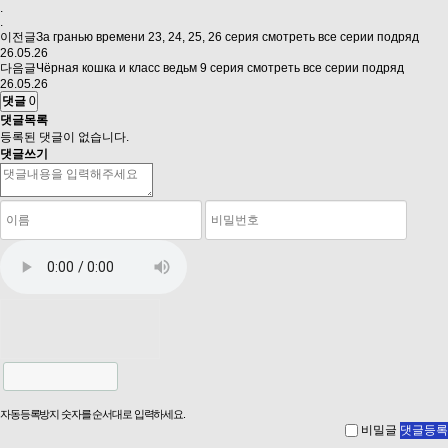
.
.
이전글
За гранью времени 23, 24, 25, 26 серия смотреть все серии подряд
26.05.26
다음글
Чёрная кошка и класс ведьм 9 серия смотреть все серии подряд
26.05.26
댓글
0
댓글목록
등록된 댓글이 없습니다.
댓글쓰기
자동등록방지 숫자를 순서대로 입력하세요.
비밀글
댓글등록