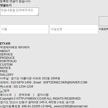
등록된 댓글이 없습니다.
댓글쓰기
숫자음성듣기
새로고침
자동등록
ETY.KR
무료테마배포
에티테마
ABOUT
SERVICE
PRODUCE
PORTFOLIO
CUSTOM
NOTICE
FREE
GALLERY
사무실 : 경기도 아름다운 아파트 101동 1004호
연락처 : 010-5879-1459 ,
Email : SOFTZONECOKR@NAVER.COM
팩스번호 : 02) 1234-1234
회사소개
|
견적의뢰
|
공지사항
Copyright ©
HTTP://YWENV.CO.KR
ALL RIGHTS RESERVED.
경기도 안산시 단원구 광덕3로 145-5, 402호 | 대표: 송기면
사업자등록번호: 496-81-01005 | E-MAIL_ywenv2300@hanmail.net