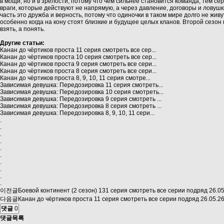
в мощи, но и в зрелости, потому что чем сильнее становится команда, тем 
враги, которые действуют не напрямую, а через давление, договоры и лову
часть это дружба и верность, потому что одиночки в таком мире долго не жи
особенно когда на кону стоят близкие и будущее целых кланов. Второй сезон
взять, а понять.
Другие статьи:
Канан до чёртиков проста 11 серия смотреть все сер...
Канан до чёртиков проста 10 серия смотреть все сер...
Канан до чёртиков проста 9 серия смотреть все сери...
Канан до чёртиков проста 8 серия смотреть все сери...
Канан до чёртиков проста 8, 9, 10, 11 серия смотре...
Зависимая девушка: Передозировка 11 серия смотреть...
Зависимая девушка: Передозировка 10 серия смотреть...
Зависимая девушка: Передозировка 9 серия смотреть ...
Зависимая девушка: Передозировка 8 серия смотреть ...
Зависимая девушка: Передозировка 8, 9, 10, 11 сери...
.
.
.
.
.
.
.
.
.
.
이전글
Боевой континент (2 сезон) 131 серия смотреть все серии подряд
26.05
다음글
Канан до чёртиков проста 11 серия смотреть все серии подряд
26.05.2
댓글
0
댓글목록