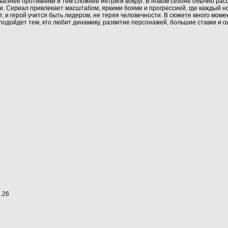
серьезнее противники и тем сложнее интриги вокруг. В новом сезоне обычно 
шки. Сериал привлекает масштабом, яркими боями и прогрессией, где каждый
вут, и герой учится быть лидером, не теряя человечности. В сюжете много мо
 подойдет тем, кто любит динамику, развитие персонажей, большие ставки и 
.26
6