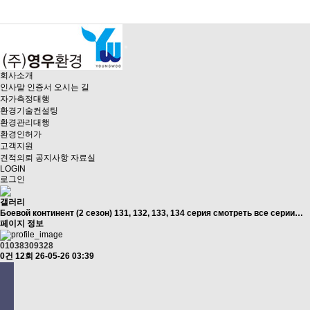
회사소개
인사말
인증서
오시는 길
자가측정대행
환경기술컨설팅
환경관리대행
환경인허가
고객지원
견적의뢰
공지사항
자료실
LOGIN
로그인
갤러리
Боевой континент (2 сезон) 131, 132, 133, 134 серия смотреть все серии…
페이지 정보
01038309328
0건
12회
26-05-26 03:39