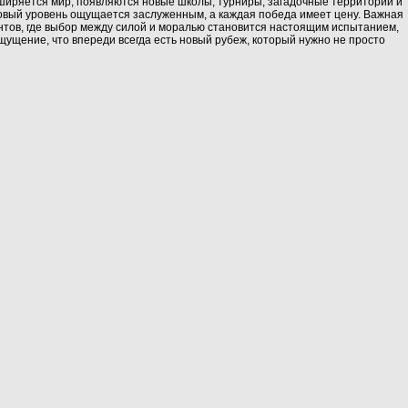
расширяется мир, появляются новые школы, турниры, загадочные территории и
 новый уровень ощущается заслуженным, а каждая победа имеет цену. Важная
ментов, где выбор между силой и моралью становится настоящим испытанием,
ощущение, что впереди всегда есть новый рубеж, который нужно не просто