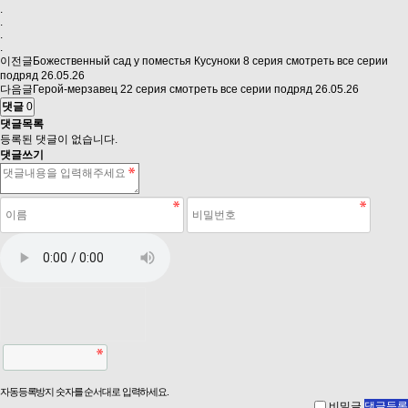
.
.
.
.
이전글
Божественный сад у поместья Кусуноки 8 серия смотреть все серии
подряд
26.05.26
다음글
Герой-мерзавец 22 серия смотреть все серии подряд
26.05.26
댓글
0
댓글목록
등록된 댓글이 없습니다.
댓글쓰기
자동등록방지 숫자를 순서대로 입력하세요.
비밀글
댓글등록