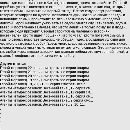
аниме, где магия живет не в битвах, а в тишине, ароматах и заботе. Главный
герой получает в наследство старое поместье, а вместе с ним сад, который
кажется обычным только на первый взгляд. В этом саду растут растения,
которые реагируют на чувства, появляются духи, которые любят порядок и
ненавидят ложь, и происходит то, что невозможно объяснить городской
логикой. Герой начинает ухаживать за садом, учится слушать землю, воду и
ветер, и постепенно замечает, что место лечит не только почву, но и людей,
которые сюда приходят. Сериал строится на маленьких историях
посетителей, кто то ищет прощения, кто то устал, кто то потерял смысл, и
сад по своему помогает каждому, не обещая чудес, а создавая условия для
честного разговора с собой. Здесь много красоты, сезонных перемен, тихого
юмора и мягкой мистики, которая не пугает, а успокаивает. Это аниме для тех,
кто любит исцеляющие истории, где главная победа это внутренний покой, а
главный конфликт это привычка жить на бегу.
Другие статьи:
Герой-мерзавец 22 серия смотреть все серии подряд
Герой-мерзавец 21 серия смотреть все серии подряд
Герой-мерзавец 20 серия смотреть все серии подряд
Герой-мерзавец 19 серия смотреть все серии подряд
Герой-мерзавец 19, 20, 21, 22 серия смотреть все с...
Агенты четырёх сезонов: Весенний танец 12 серия см...
Агенты четырёх сезонов: Весенний танец 11 серия см...
Агенты четырёх сезонов: Весенний танец 10 серия см...
Агенты четырёх сезонов: Весенний танец 9 серия смо...
Агенты четырёх сезонов: Весенний танец 9, 10, 11, ...
.
.
.
.
.
.