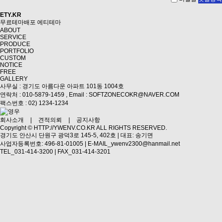
ETY.KR
무료테마배포
에티테마
ABOUT
SERVICE
PRODUCE
PORTFOLIO
CUSTOM
NOTICE
FREE
GALLERY
사무실 : 경기도 아름다운 아파트 101동 1004호
연락처 : 010-5879-1459 ,
Email : SOFTZONECOKR@NAVER.COM
팩스번호 : 02) 1234-1234
회사소개
|
견적의뢰
|
공지사항
Copyright ©
HTTP://YWENV.CO.KR
ALL RIGHTS RESERVED.
경기도 안산시 단원구 광덕3로 145-5, 402호 | 대표: 송기면
사업자등록번호: 496-81-01005 | E-MAIL_ywenv2300@hanmail.net
TEL_031-414-3200 | FAX_031-414-3201