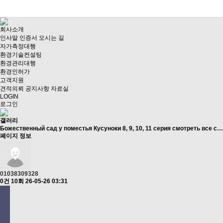
회사소개
인사말
인증서
오시는 길
자가측정대행
환경기술컨설팅
환경관리대행
환경인허가
고객지원
견적의뢰
공지사항
자료실
LOGIN
로그인
갤러리
Божественный сад у поместья Кусуноки 8, 9, 10, 11 серия смотреть все с…
페이지 정보
01038309328
0건
10회
26-05-26 03:31