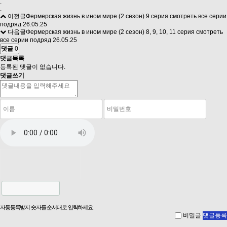
.
.
이전글
Фермерская жизнь в ином мире (2 сезон) 9 серия смотреть все серии
подряд
26.05.25
다음글
Фермерская жизнь в ином мире (2 сезон) 8, 9, 10, 11 серия смотреть
все серии подряд
26.05.25
댓글
0
댓글목록
등록된 댓글이 없습니다.
댓글쓰기
자동등록방지 숫자를 순서대로 입력하세요.
비밀글
댓글등록