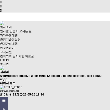
회사소개
인사말
인증서
오시는 길
자가측정대행
환경기술컨설팅
환경관리대행
환경인허가
고객지원
견적의뢰
공지사항
자료실
LOGIN
로그인
갤러리
Фермерская жизнь в ином мире (2 сезон) 8 серия смотреть все серии
подр…
페이지 정보
01038309328
0건
13회
26-05-25 18:34