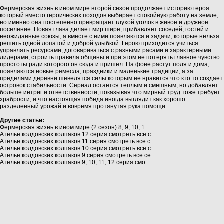
Фермерская жизнь в ином мире второй сезон продолжает историю героя
который вместо героических походов выбирает спокойную работу на земле,
но именно она постепенно превращает глухой уголок в живое и дружное
поселение. Новая глава делает мир шире, прибавляет соседей, гостей и
неожиданные союзы, а вместе с ними появляются и задачи, которые нельзя
решить одной лопатой и доброй улыбкой. Герою приходится учиться
управлять ресурсами, договариваться с разными расами и характерными
лидерами, строить правила общины и при этом не потерять главное чувство
простоты ради которого он сюда и пришел. На фоне растут поля и дома,
появляются новые ремесла, праздники и маленькие традиции, а за
пределами деревни шевелятся силы которым не нравится что кто то создает
островок стабильности. Сериал остается теплым и смешным, но добавляет
больше интриг и ответственности, показывая что мирный труд тоже требует
храбрости, и что настоящая победа иногда выглядит как хорошо
разделенный урожай и вовремя протянутая рука помощи.
Другие статьи:
Фермерская жизнь в ином мире (2 сезон) 8, 9, 10, 1...
Ателье колдовских колпаков 12 серия смотреть все с...
Ателье колдовских колпаков 11 серия смотреть все с...
Ателье колдовских колпаков 10 серия смотреть все с...
Ателье колдовских колпаков 9 серия смотреть все се...
Ателье колдовских колпаков 9, 10, 11, 12 серия смо...
.
.
.
.
.
.
.
.