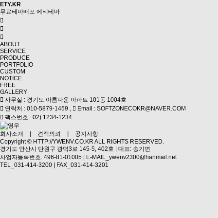
ETY.KR
무료테마배포
에티테마
ABOUT
SERVICE
PRODUCE
PORTFOLIO
CUSTOM
NOTICE
FREE
GALLERY
사무실 : 경기도 아름다운 아파트 101동 1004호
연락처 : 010-5879-1459 ,
Email : SOFTZONECOKR@NAVER.COM
팩스번호 : 02) 1234-1234
회사소개
|
견적의뢰
|
공지사항
Copyright ©
HTTP://YWENV.CO.KR
ALL RIGHTS RESERVED.
경기도 안산시 단원구 광덕3로 145-5, 402호 | 대표: 송기면
사업자등록번호: 496-81-01005 | E-MAIL_ywenv2300@hanmail.net
TEL_031-414-3200 | FAX_031-414-3201