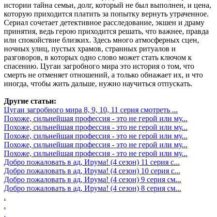
истории тайна семьи, долг, который не был выполнен, и цена,
которую приходится платить за попытку вернуть утраченное.
Сериал сочетает детективное расследование, экшен и драму
принятия, ведь герою приходится решать, что важнее, правда
или спокойствие близких. Здесь много атмосферных сцен,
ночных улиц, пустых храмов, странных ритуалов и
разговоров, в которых одно слово может стать ключом к
спасению. Цугаи загробного мира это история о том, что
смерть не отменяет отношений, а только обнажает их, и что
иногда, чтобы жить дальше, нужно научиться отпускать.
Другие статьи:
Цугаи загробного мира 8, 9, 10, 11 серия смотреть ...
Похоже, сильнейшая профессия - это не герой или му...
Похоже, сильнейшая профессия - это не герой или му...
Похоже, сильнейшая профессия - это не герой или му...
Похоже, сильнейшая профессия - это не герой или му...
Похоже, сильнейшая профессия - это не герой или му...
Добро пожаловать в ад, Ирума! (4 сезон) 11 серия с...
Добро пожаловать в ад, Ирума! (4 сезон) 10 серия с...
Добро пожаловать в ад, Ирума! (4 сезон) 9 серия см...
Добро пожаловать в ад, Ирума! (4 сезон) 8 серия см...
.
.
.