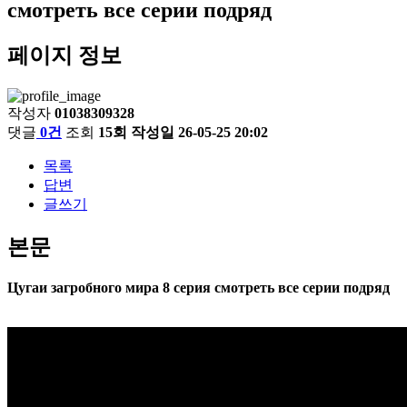
смотреть все серии подряд
페이지 정보
작성자
01038309328
댓글
0건
조회
15회
작성일
26-05-25 20:02
목록
답변
글쓰기
본문
Цугаи загробного мира 8 серия смотреть все серии подряд