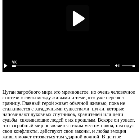
Цугаи загробного мира это мрачноватое, но очень человечное
фэнтези о связи между живыми и теми, кто уже перешел
границу. Главный герой живет обычной жизнью, пока не
сталкивается с загадочными существами, цугаи, которые
напоминают духовных спутников, хранителей или цепи
судьбы, связывающие людей с их прошлым. Вскоре он узнает,
что загробный мир не является тихим местом покоя, там идут
свои конфликты, действуют свои законы, и любая эмоция
живых может отозваться там ударной волной. В центре