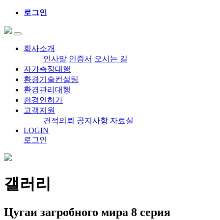
로그인
회사소개
인사말
인증서
오시는 길
자가측정대행
환경기술컨설팅
환경관리대행
환경인허가
고객지원
견적의뢰
공지사항
자료실
LOGIN
로그인
갤러리
Цугаи загробного мира 8 серия