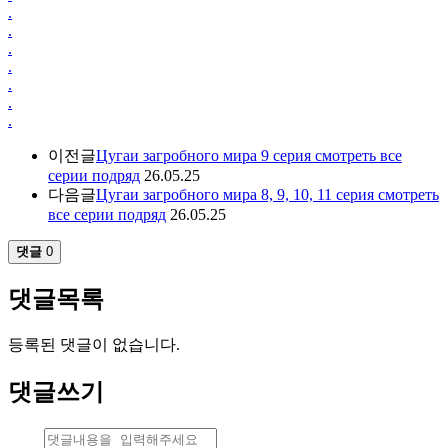
.
.
.
.
.
.
.
이전글
Цугаи загробного мира 9 серия смотреть все
серии подряд
26.05.25
다음글
Цугаи загробного мира 8, 9, 10, 11 серия смотреть
все серии подряд
26.05.25
댓글
0
댓글목록
등록된 댓글이 없습니다.
댓글쓰기