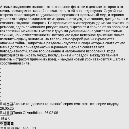
Ателье колдовских колпаков это сказочное фэнтези о девочке которая всю
жизнь восхищалась магией но считала что ей она недоступна. Случайная
встреча с настоящим колдуном переворачивает привычный мир, и героиня
узнает что чары рождаются не из крови и статуса, а из знания, дисциплины и
смелости задавать вопросы. Ее принимают в мастерскую где магия похожа на
ремесло, здесь заклинания рисуют, шьют, вырезают и собирают по правилам
как сложный механизм. Вместе с другими ученицами она учится не только
технике, но и ответственности, потому что одно неверное движение может
изменить судьбу человека. За теплой атмосферой учебы скрываются
опасные тайны, запретные разделы искусства и люди которые считают что
магия должна принадлежать избранным. Сериал сочетает уют
повседневности, яркое воображение и напряжение взросления, когда
приходится выбирать между послушанием и правдой, между желанием
помочь и страхом причинить вред, и каждый новый урок становится шагом к
собственной силе.
.
.
.
.
.
.
.
.
.
.
이전글
Ателье колдовских колпаков 9 серия смотреть все серии подряд
26.05.25
다음글
Tomb Of Annihilatio
26.02.08
댓글
0
댓글목록
등록된 댓글이 없습니다.