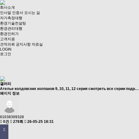
회사소개
인사말
인증서
오시는 길
자가측정대행
환경기술컨설팅
환경관리대행
환경인허가
고객지원
견적의뢰
공지사항
자료실
LOGIN
로그인
갤러리
Ателье колдовских колпаков 9, 10, 11, 12 серия смотреть все серии подр…
페이지 정보
01038309328
0건
278회
26-05-25 18:31