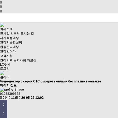
회사소개
인사말
인증서
오시는 길
자가측정대행
환경기술컨설팅
환경관리대행
환경인허가
고객지원
견적의뢰
공지사항
자료실
LOGIN
로그인
갤러리
Чудо-доктор 5 серия СТС смотреть онлайн бесплатно вконтакте
페이지 정보
01038309328
0건
11회
26-05-26 12:02