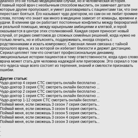
диагноз это не только медицинский случай, но и человеческая история.
Главный герой врач с необычным способом мыслить, он замечает детали
которые другие пропускают, и умеет разговаривать с пациентами так, что они
перестают бояться. Его называют чудо доктором, но сам он не любит громкие
слова, потому что знает как много в медицине зависит от команды, времени и
удачи. В клинике где он работает постоянные конфликты между бюрократией
и реальной помощью, между карьерными амбициями и клятвой, и герой
оказывается в центре этих столкновений. Каждая серия приносит новый
случай, от редких симптомов до сложных семейных решений, когда нужно не
только лечить, но и объяснять, поддерживать, иногда спорить с
родственниками и искать компромисс. Сквозная линия связана с тайной
прошлого врача, из за которой он избегает близости и держит дистанцию.
Сериал цепляет тем что сочетает профессиональную динамику,
эмоциональные истории пациентов и тему ответственности, когда одно слово
врача может стать для человека надеждой или приговором. Это сериал о том
что чудеса чаще всего состоят из терпения, знаний и смелости признавать
ошибки.
Другие статьи:
Чудо-доктор 4 серия СТС смотреть онлайн бесплатно ...
Чудо-доктор 3 серия СТС смотреть онлайн бесплатно ...
Чудо-доктор 2 серия СТС смотреть онлайн бесплатно ...
Чудо-доктор 1 серия СТС смотреть онлайн бесплатно ...
Чудо-доктор 1-12 серия СТС смотреть онлайн бесплат...
Поймай меня, если сможешь 3 сезон 7 серия смотреть...
Поймай меня, если сможешь 3 сезон 6 серия смотреть...
Поймай меня, если сможешь 3 сезон 5 серия смотреть...
Поймай меня, если сможешь 3 сезон 4 серия смотреть...
Поймай меня, если сможешь 3 сезон 3 серия смотреть...
.
.
.