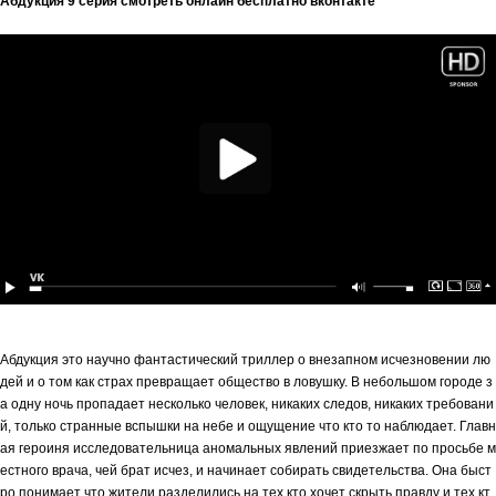
Абдукция 9 серия смотреть онлайн бесплатно вконтакте
Абдукция это научно фантастический триллер о внезапном исчезновении лю
дей и о том как страх превращает общество в ловушку. В небольшом городе з
а одну ночь пропадает несколько человек, никаких следов, никаких требовани
й, только странные вспышки на небе и ощущение что кто то наблюдает. Главн
ая героиня исследовательница аномальных явлений приезжает по просьбе м
естного врача, чей брат исчез, и начинает собирать свидетельства. Она быст
ро понимает что жители разделились на тех кто хочет скрыть правду и тех кт