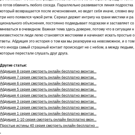
о готов обвинить любого соседа. Параллельно развивается линия подростка
который возвращается после исчезновения, но ведет себя иначе, словно вну
три него появился чужой ритм. Сериал держит интригу на грани мистики и ра
ционального объяснения, постоянно подкидывает подсказки и заставляет со
мневаться в очевидном. Важная тема здесь доверие, потому что в ситуации н
еизвестности люди легко становятся жестокими и начинают искать простые о
тветы. Абдукция это история о том как мы реагируем на невозможное, и о том
что иногда самый страшный контакт происходит не с небом, а между людьми,
которые перестали слушать друг друга.
Другие статьи:
Абдукция 8 серия смотреть онлайн бесплатно вконтак...
Абдукция 7 серия смотреть онлайн бесплатно вконтак...
Абдукция 6 серия смотреть онлайн бесплатно вконтак...
Абдукция 5 серия смотреть онлайн бесплатно вконтак...
Абдукция 4 серия смотреть онлайн бесплатно вконтак...
Абдукция 3 серия смотреть онлайн бесплатно вконтак...
Абдукция 2 серия смотреть онлайн бесплатно вконтак...
Абдукция 1 серия смотреть онлайн бесплатно вконтак...
Абдукция 1-10 серия смотреть онлайн бесплатно вкон...
Простые истины 40 серия смотреть онлайн бесплатно ...
.