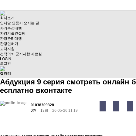
회사소개
인사말
인증서
오시는 길
자가측정대행
환경기술컨설팅
환경관리대행
환경인허가
고객지원
견적의뢰
공지사항
자료실
LOGIN
로그인
갤러리
Абдукция 9 серия смотреть онлайн б
есплатно вконтакте
01038309328
0건
13회
26-05-26 11:19