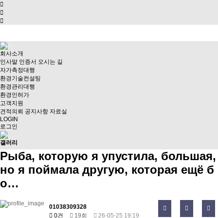
회사소개
인사말
인증서
오시는 길
자가측정대행
환경기술컨설팅
환경관리대행
환경인허가
고객지원
견적의뢰
공지사항
자료실
LOGIN
로그인
갤러리
Рыба, которую я упустила, большая,
но я поймала другую, которая ещё б
о…
01038309328
0건
19회
26-05-25 19:19