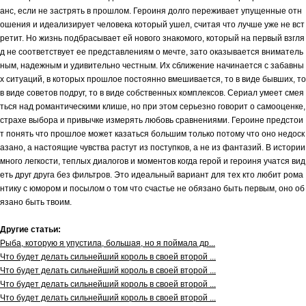
анс, если не застрять в прошлом. Героиня долго переживает упущенные отн
ошения и идеализирует человека который ушел, считая что лучше уже не вст
ретит. Но жизнь подбрасывает ей нового знакомого, который на первый взгля
д не соответствует ее представлениям о мечте, зато оказывается вниматель
ным, надежным и удивительно честным. Их сближение начинается с забавны
х ситуаций, в которых прошлое постоянно вмешивается, то в виде бывших, то
в виде советов подруг, то в виде собственных комплексов. Сериал умеет смея
ться над романтическими клише, но при этом серьезно говорит о самооценке,
страхе выбора и привычке измерять любовь сравнениями. Героине предстои
т понять что прошлое может казаться большим только потому что оно недоск
азано, а настоящие чувства растут из поступков, а не из фантазий. В истории
много легкости, теплых диалогов и моментов когда герой и героиня учатся вид
еть друг друга без фильтров. Это идеальный вариант для тех кто любит рома
нтику с юмором и посылом о том что счастье не обязано быть первым, оно об
язано быть твоим.
Другие статьи:
Рыба, которую я упустила, большая, но я поймала др...
Что будет делать сильнейший король в своей второй ...
Что будет делать сильнейший король в своей второй ...
Что будет делать сильнейший король в своей второй ...
Что будет делать сильнейший король в своей второй ...