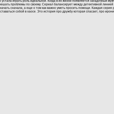
но устала играть роль идеальной. Когда в их жизни появляется загадочный м
 решать проблемы по своему. Сериал балансирует между детективной линией 
 начать сначала, а еще о том как важно уметь просить помощи. Каждая серия
ставаться собой в хаосе. Это история про дружбу которая спасает, про ирони