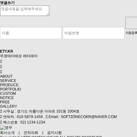
댓글쓰기
숫자음성듣기
새로고침
자동등록
ETY.KR
무료테마배포
에티테마
ABOUT
SERVICE
PRODUCE
PORTFOLIO
CUSTOM
NOTICE
FREE
GALLERY
사무실 : 경기도 아름다운 아파트 101동 1004호
연락처 : 010-5879-1459 ,
Email : SOFTZONECOKR@NAVER.COM
팩스번호 : 02) 1234-1234
회사소개
|
견적의뢰
|
공지사항