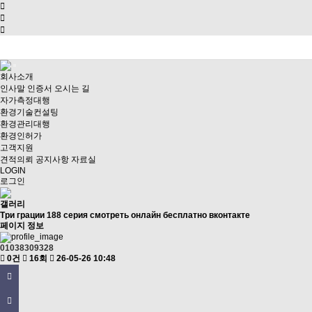
회사소개
인사말
인증서
오시는 길
자가측정대행
환경기술컨설팅
환경관리대행
환경인허가
고객지원
견적의뢰
공지사항
자료실
LOGIN
로그인
갤러리
Три грации 188 серия смотреть онлайн бесплатно вконтакте
페이지 정보
01038309328
0건
16회
26-05-26 10:48