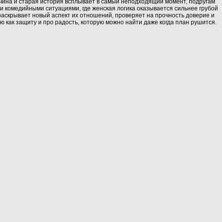
ужчина и старая история всплывает в самый неподходящий момент, подругам
и комедийными ситуациями, где женская логика оказывается сильнее грубой
 раскрывает новый аспект их отношений, проверяет на прочность доверие и
ю как защиту и про радость, которую можно найти даже когда план рушится.