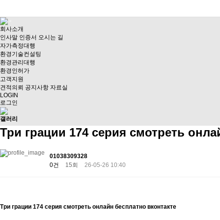
회사소개
인사말
인증서
오시는 길
자가측정대행
환경기술컨설팅
환경관리대행
환경인허가
고객지원
견적의뢰
공지사항
자료실
LOGIN
로그인
갤러리
Три грации 174 серия смотреть онла
01038309328
0건
15회
26-05-26 10:40
Три грации 174 серия смотреть онлайн бесплатно вконтакте