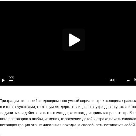
Три грации это легкий и одновременно умный сериал о трех женщинах разны
я и живет чувствами, третья умеет держать лицо, но внутри давно устала иг
ъединиться и действовать как команда, хотя каждая привыкла решать пробле
ного разговоров о любви, изменах, взрослении детей и страхе начать сначал
астоящая грация это не идеальная походка, а способность оставаться собой 