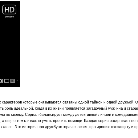
х характеров которые оказываются связаны одной тайной и одной дружбой. О
рать роль идеальной. Когда в их жизни появляется загадочный мужчина и ста
мы по своему. Сериал балансирует между детективной линией и комедийными 
а, а еще о том как важно уметь просить помощи. Каждая серия раскрывает но
в хаосе. Это история про дружбу которая спасает, про иронию как защиту и п